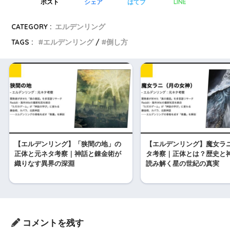
LINE
ポスト
シェア
はてブ
CATEGORY :
エルデンリング
TAGS :
エルデンリング
倒し方
【エルデンリング】「狭間の地」の
【エルデンリング】魔女ラ
正体と元ネタ考察｜神話と錬金術が
タ考察｜正体とは？歴史と
織りなす異界の深淵
読み解く星の世紀の真実
コメントを残す