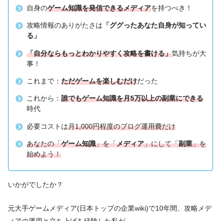
自身の
ゲーム知識を発信できるメディア
を持つべき！
攻略情報のありがたさは
「ググったあなた自身が知ってい
る」
「自分ならもっとわかりやすく攻略を書ける」
気持ちが大
事！
これまで：
ただゲームを楽しむだけ
だった
これから：
誰でもゲーム知識を月5万以上の副業にできる
時代
必要コストは
月1,000円程度のブログ運用費だけ
あなたの「
ゲーム知識
」を「
メディア
」にして「
副業
」を
始めよう！
いかがでしたか？
元大手ゲームメディア(日本トップの企業wiki)で10年間、攻略メデ
ィアの運用と立ち上げを経験した私が