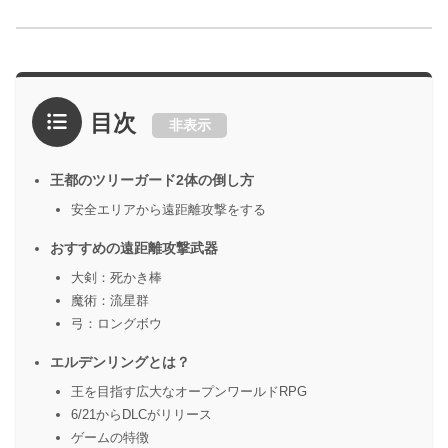
目次
非表示
王都のツリーガード2体の倒し方
安全エリアから遠距離攻撃をする
おすすめの遠距離攻撃武器
大剣：死かき棒
魔術：流星群
弓：ロングボウ
エルデンリングとは？
王を目指す広大なオープンワールドRPG
6/21からDLCがリリース
ゲームの特徴