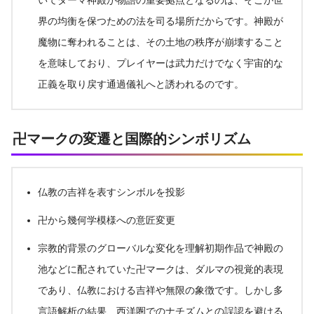
いてダーマ神殿が物語の重要拠点となるのは、そこが世
界の均衡を保つための法を司る場所だからです。神殿が
魔物に奪われることは、その土地の秩序が崩壊すること
を意味しており、プレイヤーは武力だけでなく宇宙的な
正義を取り戻す通過儀礼へと誘われるのです。
卍マークの変遷と国際的シンボリズム
仏教の吉祥を表すシンボルを投影
卍から幾何学模様への意匠変更
宗教的背景のグローバルな変化を理解初期作品で神殿の
池などに配されていた卍マークは、ダルマの視覚的表現
であり、仏教における吉祥や無限の象徴です。しかし多
言語解析の結果、西洋圏でのナチズムとの誤認を避ける