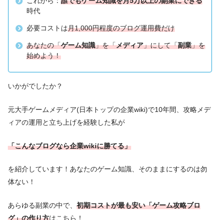
これから：
誰でもゲーム知識を月5万以上の副業にできる
時代
必要コストは
月1,000円程度のブログ運用費だけ
あなたの「
ゲーム知識
」を「
メディア
」にして「
副業
」を
始めよう！
いかがでしたか？
元大手ゲームメディア(日本トップの企業wiki)で10年間、攻略メデ
ィアの運用と立ち上げを経験した私が
「こんなブログなら企業wikiに勝てる」
を紹介しています！あなたのゲーム知識、そのままにするのは勿
体ない！
あらゆる副業の中で、
初期コストが最も安い「ゲーム攻略ブロ
グ」の作り方
はこちら！