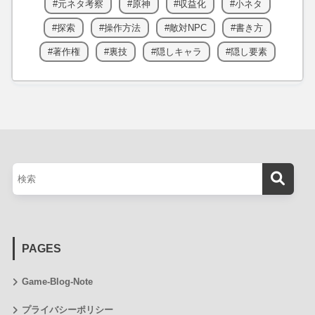
元ネタ考察
原神
収益化
小ネタ
探索
操作方法
敵対NPC
書き方
著作権
裏技
隠しキャラ
隠し要素
PAGES
Game-Blog-Note
プライバシーポリシー