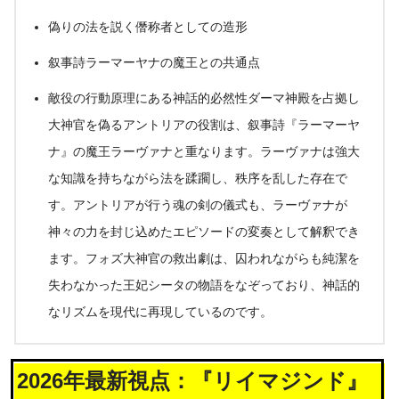
偽りの法を説く僭称者としての造形
叙事詩ラーマーヤナの魔王との共通点
敵役の行動原理にある神話的必然性ダーマ神殿を占拠し
大神官を偽るアントリアの役割は、叙事詩『ラーマーヤ
ナ』の魔王ラーヴァナと重なります。ラーヴァナは強大
な知識を持ちながら法を蹂躙し、秩序を乱した存在で
す。アントリアが行う魂の剣の儀式も、ラーヴァナが
神々の力を封じ込めたエピソードの変奏として解釈でき
ます。フォズ大神官の救出劇は、囚われながらも純潔を
失わなかった王妃シータの物語をなぞっており、神話的
なリズムを現代に再現しているのです。
2026年最新視点：『リイマジンド』