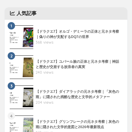
人気記事
1
【ドラクエ7】オルゴ・デミーラの正体と元ネタ考察
｜偽りの神が支配するDQ7の世界
368 views
2
【ドラクエ7】ユバール族の正体と元ネタ考察｜神話
と歴史が交差する放浪者の真実
240 views
3
【ドラクエ7】ダイアラックの元ネタ考察｜「灰色の
雨」に隠された残酷な歴史と文学的メタファー
204 views
4
【ドラクエ7】グリンフレークの元ネタ考察｜灰色の
雨に隠された文学的意図と2026年最新視点