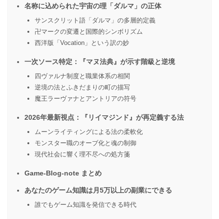
名称に込められた宇宙の理「ダルマ」の正体
サンスクリット語「ダルマ」の多層的定義
卍マークの変遷と国際的シンボリズム
西洋版「Vocation」という訳の妙
一次ソース特定：『マヌ法典』が示す階級と逆境
四ヴァルナ制度と職業体系の相関
逆境の法とふきだまりの町の描写
魔王ラーヴァナとアントリアの符号
2026年最新視点：『リイマジンド』が再定義する法
ムーンライティングによる法の柔軟化
モンスター職のオーブ化と魂の制御
現代社会に響く理不尽への処方箋
Game-Blog-note まとめ
あなたのゲーム知識は月5万以上の副業にできる
誰でもゲーム知識を発信できる時代