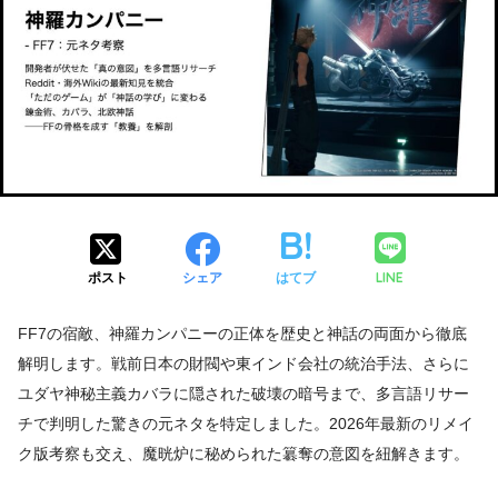
LINE
ポスト
シェア
はてブ
FF7の宿敵、神羅カンパニーの正体を歴史と神話の両面から徹底
解明します。戦前日本の財閥や東インド会社の統治手法、さらに
ユダヤ神秘主義カバラに隠された破壊の暗号まで、多言語リサー
チで判明した驚きの元ネタを特定しました。2026年最新のリメイ
ク版考察も交え、魔晄炉に秘められた簒奪の意図を紐解きます。