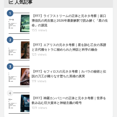
人気記事
1
【FF7】ライフストリームの正体と元ネタ考察｜坂口
博信氏の死生観と2026年最新解釈で読み解く「星の生
命」の源流
155 views
2
【FF7】エアリスの元ネタ考察｜星を詠む乙女の系譜
と古代種セトラに秘められた神話と科学の融合
123 views
3
【FF7】セフィロスの元ネタ考察｜カバラの秘術と伝
説の刀工が織りなす堕ちた英雄の真実
119 views
4
【FF7】神羅カンパニーの正体と元ネタ考察｜世界を
飲み込む巨大資本と神秘主義の暗号
109 views