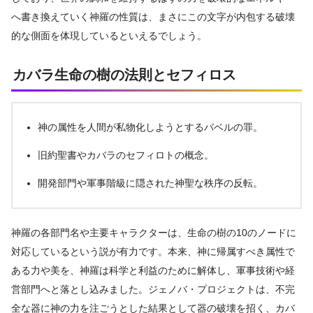
へ書き換えていく神羅の性質は、まさにこの文字が内包する破壊
的な側面を体現しているといえるでしょう。
カバラ生命の樹の法則とセフィロス
神の属性を人間が私物化しようとするバベルの罪。
旧約聖書やカバラのセフィロトの概念。
開発部門や軍事階級に隠された神聖な秩序の反転。
神羅の各部門名や主要キャラクターは、生命の樹の10のノードに
対応しているという説が有力です。本来、神に帰属すべき属性で
ある力や美を、神羅は科学と利益のために解体し、軍事技術や経
営部門へと落とし込みました。ジェノバ・プロジェクトは、不完
全な器に神の力を注ごうとした結果として器の破壊を招く、カバ