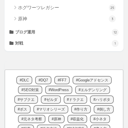
ホグワーツレガシー
25
原神
3
ブログ運用
12
対戦
1
DLC
DQ7
FF7
Googleアドセンス
SEO対策
WordPress
エルデンリング
サブクエ
ゼルダ
ドラクエ
ハリポタ
ボス
マリオシリーズ
作り方
倒し方
元ネタ考察
原神
収益化
小ネタ