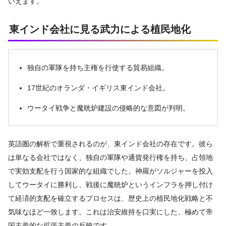
いえます。
東インド会社に見る武力による植民地化
独自の軍隊を持ち主権を行使する貿易組織。
17世紀のオランダ・イギリス東インド会社。
ウータイ戦争と魔晄炉建設の侵略的な意図が判明。
英語圏の解析で重視されるのが、東インド会社の存在です。彼ら
は単なる会社ではなく、独自の軍隊や通貨発行権を持ち、占領地
で実効支配を行う国家的な組織でした。神羅がソルジャーを投入
してウータイに勝利し、戦後に魔晄炉というインフラを押し付け
て経済的支配を確立するプロセスは、歴史上の植民地化戦略と不
気味なほど一致します。これは治安維持を口実にした、極めて帝
国主義的な拡張主義の反映です。