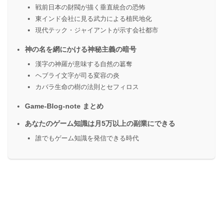
戦前日本の財閥が描く垂直統合の恐怖
東インド会社に見る武力による植民地化
現代テック・ジャイアントが示す会社都市
神の名を網にかける神秘主義の暗号
漢字の神羅が意味する自然の簒奪
ヘブライ文字が司る変容の炎
カバラ生命の樹の法則とセフィロス
Game-Blog-note まとめ
あなたのゲーム知識は月5万以上の副業にできる
誰でもゲーム知識を発信できる時代