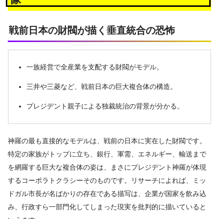
戦前日本の財閥が描く垂直統合の恐怖
一族経営で全産業を支配する財閥がモデル。
三井や三菱など、戦前日本の巨大複合体の構造。
プレジデント親子による独裁統治の背景が分かる。
神羅の最も直接的なモデルは、戦前の日本に実在した財閥です。
特定の家族がトップに立ち、銀行、軍需、エネルギー、輸送まで
を網羅する巨大な複合体の姿は、まさにプレジデント神羅が体現
するコーポラトクラシーそのものです。リサーチによれば、ミッ
ドガル市長が名ばかりの存在である描写は、企業が国家を飲み込
み、行政すら一部門化してしまった現実を批判的に描いていると