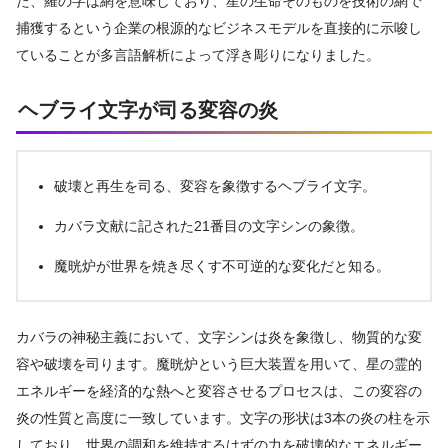
た、羅の字は網を意味しており、星の生命そのものを技術の網で
捕獲するという企業の根源的なビジネスモデルを直接的に示唆し
ていることが多言語解析によって浮き彫りになりました。
ヘブライ文字が司る変容の炎
破壊と再生を司る、変容を象徴するヘブライ文字。
カバラ文献に記された21番目の文字シンの象徴。
魔晄炉が世界を焼き尽くす不可逆的な変化だと知る。
カバラの神秘主義において、文字シンは炎を象徴し、物質的な変
容や破壊を司ります。魔晄炉という巨大装置を用いて、星の霊的
エネルギーを経済的な熱へと変容させるプロセスは、この変容の
炎の性質と高度に一致しています。文字の形状は3本の炎の柱を示
しており、世界の調和を維持するはずの力を破壊的なエネルギー