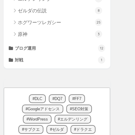
ゼルダの伝説
8
ホグワーツレガシー
25
原神
3
ブログ運用
12
対戦
1
DLC
DQ7
FF7
Googleアドセンス
SEO対策
WordPress
エルデンリング
サブクエ
ゼルダ
ドラクエ