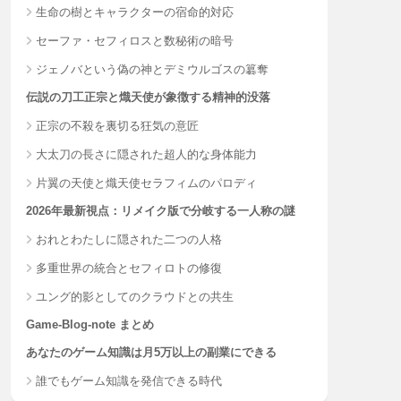
生命の樹とキャラクターの宿命的対応
セーファ・セフィロスと数秘術の暗号
ジェノバという偽の神とデミウルゴスの簒奪
伝説の刀工正宗と熾天使が象徴する精神的没落
正宗の不殺を裏切る狂気の意匠
大太刀の長さに隠された超人的な身体能力
片翼の天使と熾天使セラフィムのパロディ
2026年最新視点：リメイク版で分岐する一人称の謎
おれとわたしに隠された二つの人格
多重世界の統合とセフィロトの修復
ユング的影としてのクラウドとの共生
Game-Blog-note まとめ
あなたのゲーム知識は月5万以上の副業にできる
誰でもゲーム知識を発信できる時代