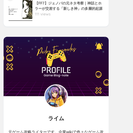
【FF7】ジェノバの元ネタ考察｜神話とホ
ラーが交差する「新しき神」の多層的起源
111 views
ライム
元ゲーム攻略ライターです。企業wikiで色々なゲーム攻