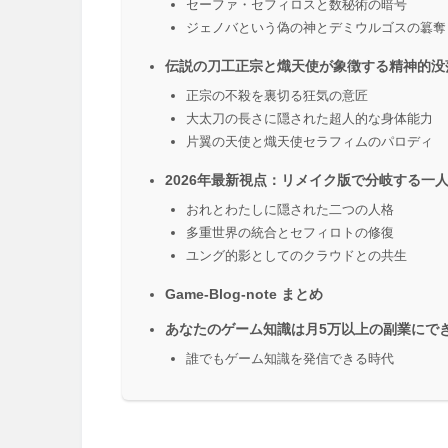
セーファ・セフィロスと数秘術の暗号
ジェノバという偽の神とデミウルゴスの簒奪
伝説の刀工正宗と熾天使が象徴する精神的没
正宗の不殺を裏切る狂気の意匠
大太刀の長さに隠された超人的な身体能力
片翼の天使と熾天使セラフィムのパロディ
2026年最新視点：リメイク版で分岐する一
おれとわたしに隠された二つの人格
多重世界の統合とセフィロトの修復
ユング的影としてのクラウドとの共生
Game-Blog-note まとめ
あなたのゲーム知識は月5万以上の副業にで
誰でもゲーム知識を発信できる時代