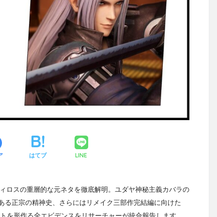
LINE
ア
はてブ
フィロスの重層的な元ネタを徹底解明。ユダヤ神秘主義カバラの
ある正宗の精神史、さらにはリメイク三部作完結編に向けた
ストを形作る全エビデンスをリサーチャーが統合報告します。