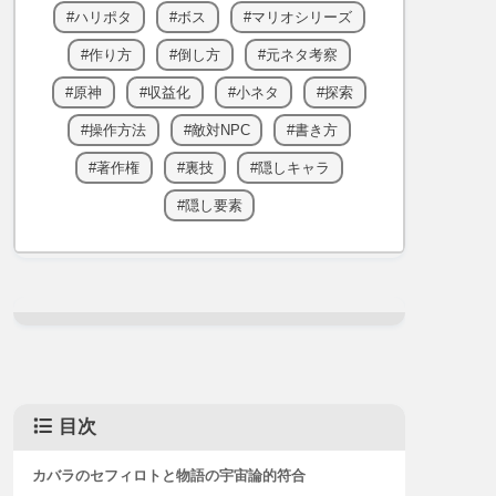
ハリポタ
ボス
マリオシリーズ
作り方
倒し方
元ネタ考察
原神
収益化
小ネタ
探索
操作方法
敵対NPC
書き方
著作権
裏技
隠しキャラ
隠し要素
目次
カバラのセフィロトと物語の宇宙論的符合