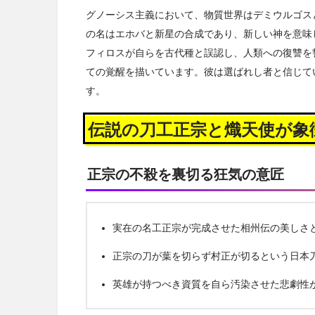
グノーシス主義において、物質世界はデミウルゴス
の名はエホバと新星の合成であり、新しい神を意味
フィロスが自らを古代種と誤認し、人類への復讐を
ての覚醒を描いています。彼は選ばれし者と信じて
す。
伝説の刀工正宗と熾天使が象
正宗の不殺を裏切る狂気の意匠
実在の名工正宗が完成させた相州伝の美しさ
正宗の刀が葉を切らず村正が切るという日本
英雄が持つべき資質を自ら汚染させた悲劇性