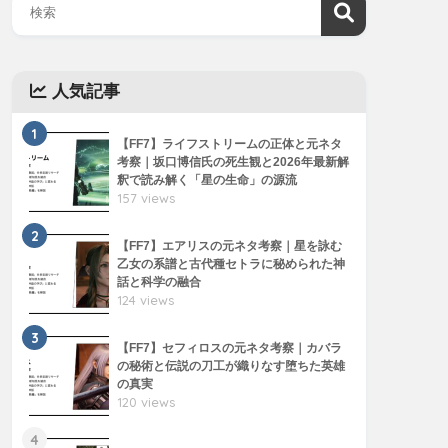
人気記事
1
【FF7】ライフストリームの正体と元ネタ
考察｜坂口博信氏の死生観と2026年最新解
釈で読み解く「星の生命」の源流
157 views
2
【FF7】エアリスの元ネタ考察｜星を詠む
乙女の系譜と古代種セトラに秘められた神
話と科学の融合
124 views
3
【FF7】セフィロスの元ネタ考察｜カバラ
の秘術と伝説の刀工が織りなす堕ちた英雄
の真実
120 views
4