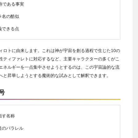
称である事実
ラ名の酷似
義できる点
ィロトに由来します。これは神が宇宙を創る過程で生じた10の
性ティファレトに対応するなど、主要キャラクターの多くがこ
エネルギーを一点集中させようとするのは、この宇宙論的な流
へと昇華しようとする魔術的な試みとして解釈できます。
号
指す名称
造のパラレル