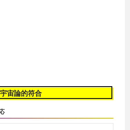
宇宙論的符合
応