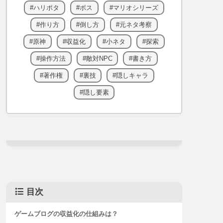
ハリポタ
ボス
マリオシリーズ
作り方
倒し方
元ネタ考察
原神
収益化
小ネタ
探索
操作方法
敵対NPC
書き方
著作権
裏技
隠しキャラ
隠し要素
目次
ゲームブログの収益化の仕組みは？