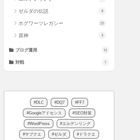
ゼルダの伝説
8
ホグワーツレガシー
25
原神
3
ブログ運用
12
対戦
1
DLC
DQ7
FF7
Googleアドセンス
SEO対策
WordPress
エルデンリング
サブクエ
ゼルダ
ドラクエ