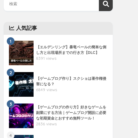
人気記事
1
【エルデンリング】暴竜ベールの簡単な倒
し方と出現場所までの行き方【DLC】
8391 views
2
【ゲームブログ作り】スクショは著作権侵
害になる？
6849 views
3
【ゲームブログの作り方】好きなゲームを
副業にする方法｜ゲームブログ開設に必要
な初期資金とおすすめ無料ツール！
2836 views
4