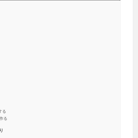
する
作る
り