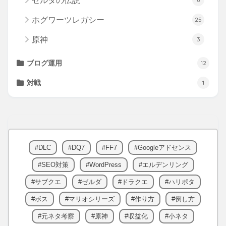
ゼルダの伝説
ホグワーツレガシー
25
原神
3
ブログ運用
12
対戦
1
DLC
DQ7
FF7
Googleアドセンス
SEO対策
WordPress
エルデンリング
サブクエ
ゼルダ
ドラクエ
ハリポタ
ボス
マリオシリーズ
作り方
倒し方
元ネタ考察
原神
収益化
小ネタ